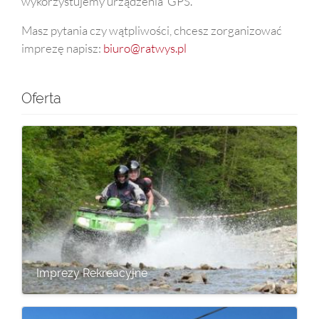
wykorzystujemy urządzenia GPS.
Masz pytania czy wątpliwości, chcesz zorganizować
imprezę napisz:
biuro@ratwys.pl
Oferta
Imprezy Rekreacyjne