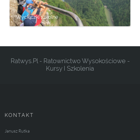
Wycieczki szkolne
Ratwys.pl - Ratownictwo Wysokościowe -
Kursy I Szkolenia
KONTAKT
Janusz Rutka